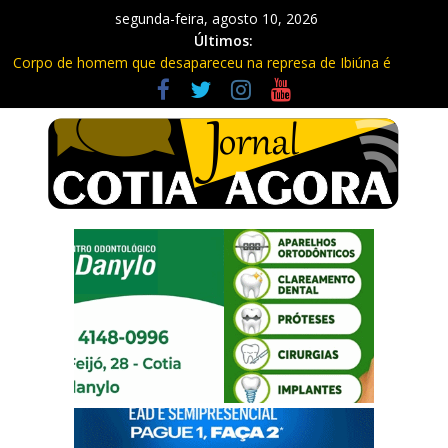
segunda-feira, agosto 10, 2026
Últimos:
Corpo de homem que desapareceu na represa de Ibiúna é
encontrado
Ladrão é preso em Cotia após furtar 45 metros de fios
Previsão do tempo: Semana em Cotia terá frio, calor e ar seco
Obras de duplicação da Bunjiro Nakao avançam só 30%
Trabalhadores viviam em barracos e em condições precárias em
Cotia