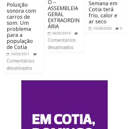
O –
Semana em
Poluição
ASSEMBLEIA
Cotia terá
sonora com
GERAL
frio, calor e
carros de
EXTRAORDIN
ar seco
som. Um
ÁRIA
problema
10/08/2026
0
06/05/2019
para a
Comentários
população
de Cotia
desativados
04/03/2011
Comentários
desativados