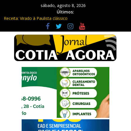
sábado, agosto 8, 2026
Últimos:
Receita: Virado à Paulista clássico
Ladrão de farmácia e procurado por maus-tratos são presos em
Vargem Grande Paulista
Cine Sustentável traz cinema ao ar livre e educação ambiental
para Vargem Grande
WhatsApp vai parar de funcionar em vários celulares em
setembro
Equipe Guardiã Maria da Penha prende três em flagrante em
São Roque