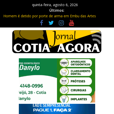
quinta-feira, agosto 6, 2026
Últimos:
Homem é detido por porte de arma em Embu das Artes
Carretas da Capacitação trazem cursos gratuitos para Cotia e
Vargem Grande
Traficante é preso com quase 400 porções de drogas no Jardim
Rosemeire
Radares de Cotia vão passar por manutenção e vias serão
interditadas
PM prende homem com grande quantidade de entorpecentes
em Itapevi