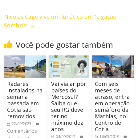
Nicolas Cage vive um lunático em “Ligação
Sombria”
→
Você pode gostar também
Radares
Vai viajar por
Com seis
instalados na
países do
meses de
semana
Mercosul?
atraso, entra
passada em
Saiba que
em operação
Cotia são
seu RG deve
semáforo da
removidos
ter no
Mathias, no
máximo dez
Centro de
22/09/2025
anos
Cotia
Comentários
04/09/2017
16/05/2019