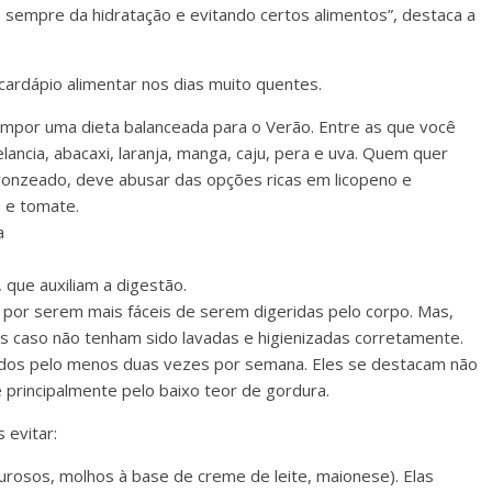
o sempre da hidratação e evitando certos alimentos”, destaca a
cardápio alimentar nos dias muito quentes.
mpor uma dieta balanceada para o Verão. Entre as que você
lancia, abacaxi, laranja, manga, caju, pera e uva. Quem quer
bronzeado, deve abusar das opções ricas em licopeno e
 e tomate.
a
, que auxiliam a digestão.
e por serem mais fáceis de serem digeridas pelo corpo. Mas,
 caso não tenham sido lavadas e higienizadas corretamente.
dos pelo menos duas vezes por semana. Eles se destacam não
principalmente pelo baixo teor de gordura.
 evitar:
urosos, molhos à base de creme de leite, maionese). Elas