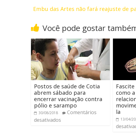
Embu das Artes não fará reajuste de p
Você pode gostar també
Postos de saúde de Cotia
Fascite
abrem sábado para
como a 
encerrar vacinação contra
relacio
pólio e sarampo
movime
la
Comentários
30/08/2018
desativados
13/04/2
desativa