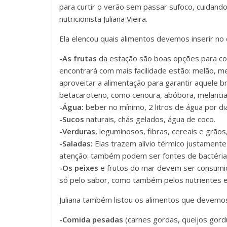
para curtir o verão sem passar sufoco, cuidand
nutricionista Juliana Vieira.
Ela elencou quais alimentos devemos inserir no 
-As frutas
da estação são boas opções para co
encontrará com mais facilidade estão: melão, me
aproveitar a alimentação para garantir aquele 
betacaroteno, como cenoura, abóbora, melancia
-Água:
beber no mínimo, 2 litros de água por di
-Sucos
naturais, chás gelados, água de coco.
-Verduras
, leguminosos, fibras, cereais e grãos
-Saladas:
Elas trazem alívio térmico justament
atenção: também podem ser fontes de bactérias
-Os peixes
e frutos do mar devem ser consumi
só pelo sabor, como também pelos nutrientes e 
Juliana também listou os alimentos que devemos
-Comida pesadas
(carnes gordas, queijos gord