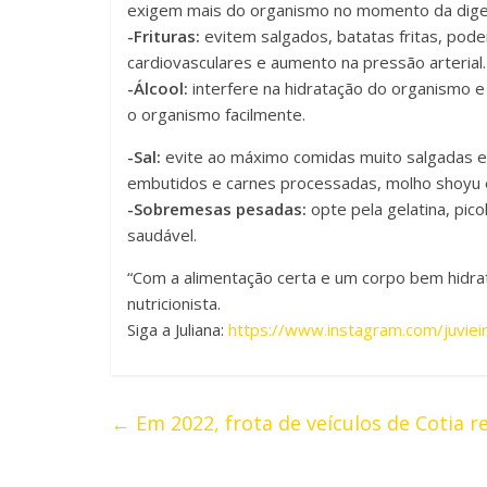
exigem mais do organismo no momento da diges
-Frituras:
evitem salgados, batatas fritas, pod
cardiovasculares e aumento na pressão arterial.
-Álcool:
interfere na hidratação do organismo e
o organismo facilmente.
-Sal:
evite ao máximo comidas muito salgadas e
embutidos e carnes processadas, molho shoyu e
-Sobremesas pesadas:
opte pela gelatina, pic
saudável.
“Com a alimentação certa e um corpo bem hidrata
nutricionista.
Siga a Juliana:
https://www.instagram.com/juvieir
←
Em 2022, frota de veículos de Cotia r