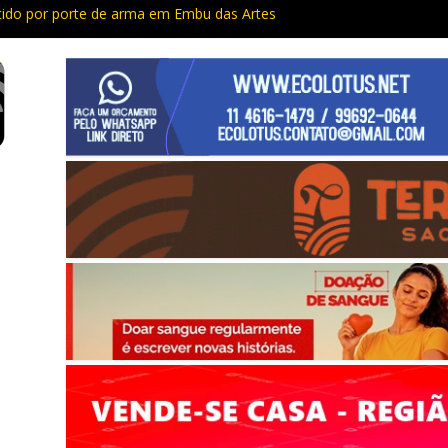
do por porte de arma em Embu das Artes
Capacitação trazem cursos gratuitos para Cotia e Vargem Grande
 preso com quase 400 porções de drogas no Jardim Rosemeire
tia vão passar por manutenção e vias serão interditadas
mem com grande quantidade de entorpecentes em Itapevi