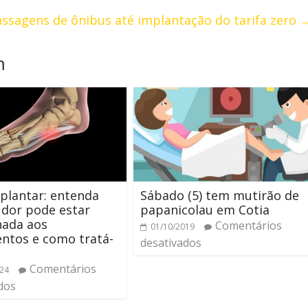
assagens de ônibus até implantação do tarifa zero
m
 plantar: entenda
Sábado (5) tem mutirão de
dor pode estar
papanicolau em Cotia
nada aos
Comentários
01/10/2019
ntos e como tratá-
desativados
Comentários
024
dos