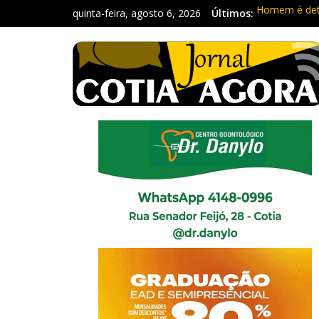
quinta-feira, agosto 6, 2026
Últimos:
Homem é deti
Carretas da 
Traficante é
Radares de Co
PM prende ho