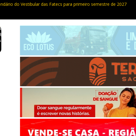
endário do Vestibular das Fatecs para primeiro semestre de 2027
ualdade da Grande SP: Vargem Grande Paulista em boa posição. Coti
cia furto de cabos em postes na Estrada da Roselândia
uas ocorrências, PM recupera carga roubada, caminhão e liberta vítim
e curso de compras públicas em Vargem Grande Paulista