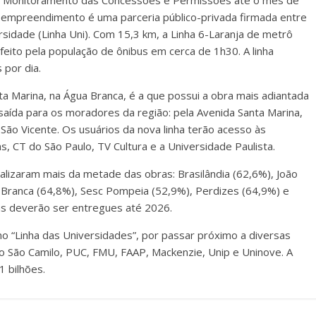
e Monitoramento das Concessões e Permissões até o mês de
O empreendimento é uma parceria público-privada firmada entre
sidade (Linha Uni). Com 15,3 km, a Linha 6-Laranja de metrô
feito pela população de ônibus em cerca de 1h30. A linha
 por dia.
 Marina, na Água Branca, é a que possui a obra mais adiantada
aída para os moradores da região: pela Avenida Santa Marina,
ão Vicente. Os usuários da nova linha terão acesso às
, CT do São Paulo, TV Cultura e a Universidade Paulista.
nalizaram mais da metade das obras: Brasilândia (62,6%), João
 Branca (64,8%), Sesc Pompeia (52,9%), Perdizes (64,9%) e
as deverão ser entregues até 2026.
o “Linha das Universidades”, por passar próximo a diversas
io São Camilo, PUC, FMU, FAAP, Mackenzie, Unip e Uninove. A
 bilhões.