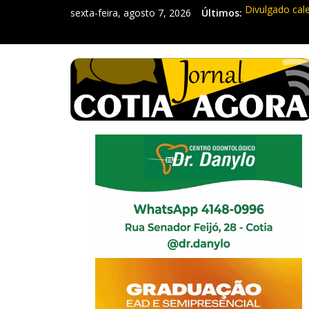
sexta-feira, agosto 7, 2026
Últimos:
Divulgado cal
Mapa da Desig
Morador denun
Itapevi: Em d
Sebrae promov