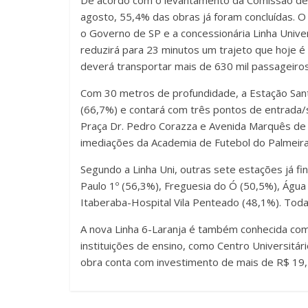
De acordo com o levantamento da Comissão d
agosto, 55,4% das obras já foram concluídas. 
o Governo de SP e a concessionária Linha Univer
reduzirá para 23 minutos um trajeto que hoje é 
deverá transportar mais de 630 mil passageiros
Com 30 metros de profundidade, a Estação Santa
(66,7%) e contará com três pontos de entrada/s
Praça Dr. Pedro Corazza e Avenida Marquês de S
imediações da Academia de Futebol do Palmeiras
Segundo a Linha Uni, outras sete estações já fi
Paulo 1º (56,3%), Freguesia do Ó (50,5%), Água
Itaberaba-Hospital Vila Penteado (48,1%). Tod
A nova Linha 6-Laranja é também conhecida com
instituições de ensino, como Centro Universitár
obra conta com investimento de mais de R$ 19,1