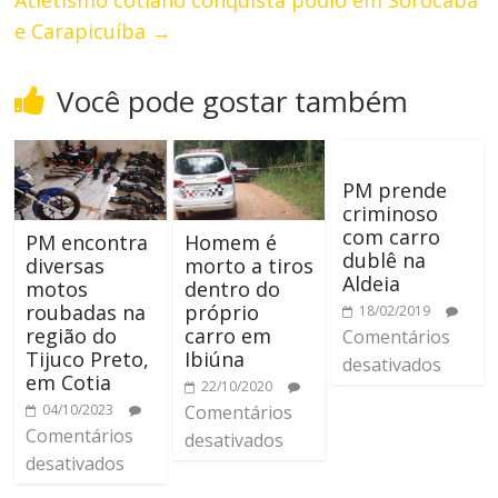
e Carapicuíba
→
Você pode gostar também
PM prende
criminoso
com carro
PM encontra
Homem é
dublê na
diversas
morto a tiros
Aldeia
motos
dentro do
roubadas na
próprio
18/02/2019
região do
carro em
Comentários
Tijuco Preto,
Ibiúna
desativados
em Cotia
22/10/2020
04/10/2023
Comentários
Comentários
desativados
desativados