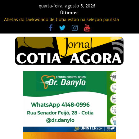
quarta-feira, agosto 5, 2026
Últimos:
Atletas do taekwondo de Cotia estão na seleção paulista
Fique atento: Câmeras com IA na Raposo Tavares já estão
multando
Repasse de impostos estaduais para Cotia já rendeu quase R$
300 milhões no ano
Três procurados da Justiça são presos em Cotia e Vargem
Grande pela PM
Vargem Grande vacina contra o sarampo e atualiza caderneta