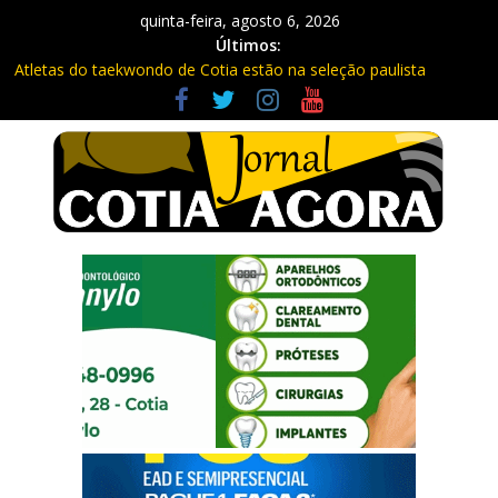
quinta-feira, agosto 6, 2026
Últimos:
Atletas do taekwondo de Cotia estão na seleção paulista
Fique atento: Câmeras com IA na Raposo Tavares já estão
multando
Repasse de impostos estaduais para Cotia já rendeu quase R$
300 milhões no ano
Três procurados da Justiça são presos em Cotia e Vargem
Grande pela PM
Vargem Grande vacina contra o sarampo e atualiza caderneta