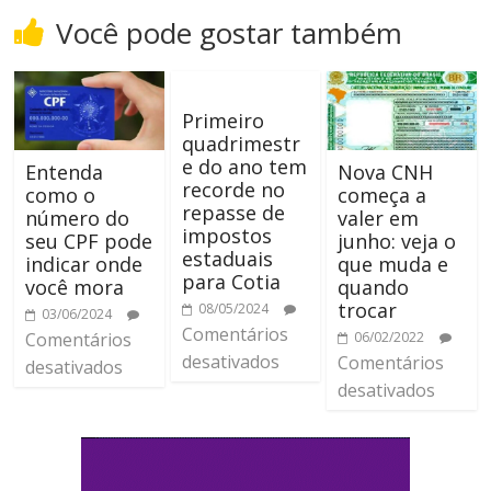
Você pode gostar também
Primeiro
quadrimestr
e do ano tem
Entenda
Nova CNH
recorde no
como o
começa a
repasse de
número do
valer em
impostos
seu CPF pode
junho: veja o
estaduais
indicar onde
que muda e
para Cotia
você mora
quando
trocar
08/05/2024
03/06/2024
Comentários
Comentários
06/02/2022
desativados
Comentários
desativados
desativados