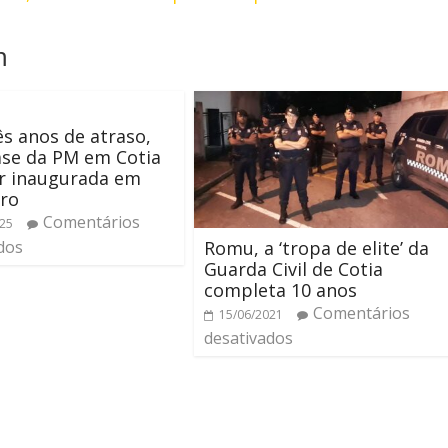
m
s anos de atraso,
ase da PM em Cotia
r inaugurada em
ro
Comentários
025
Romu, a ‘tropa de elite’ da
dos
Guarda Civil de Cotia
completa 10 anos
Comentários
15/06/2021
desativados