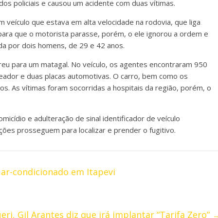
 dos policiais e causou um acidente com duas vítimas.
m veículo que estava em alta velocidade na rodovia, que liga
am para que o motorista parasse, porém, o ele ignorou a ordem e
da por dois homens, de 29 e 42 anos.
reu para um matagal. No veículo, os agentes encontraram 950
eador e duas placas automotivas. O carro, bem como os
s. As vítimas foram socorridas a hospitais da região, porém, o
micídio e adulteração de sinal identificador de veículo
ções prosseguem para localizar e prender o fugitivo.
 ar-condicionado em Itapevi
ri, Gil Arantes diz que irá implantar “Tarifa Zero”