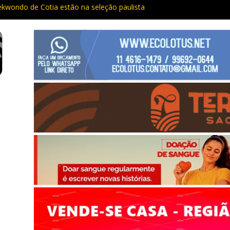
ekwondo de Cotia estão na seleção paulista
: Câmeras com IA na Raposo Tavares já estão multando
mpostos estaduais para Cotia já rendeu quase R$ 300 milhões no an
dos da Justiça são presos em Cotia e Vargem Grande pela PM
e vacina contra o sarampo e atualiza caderneta