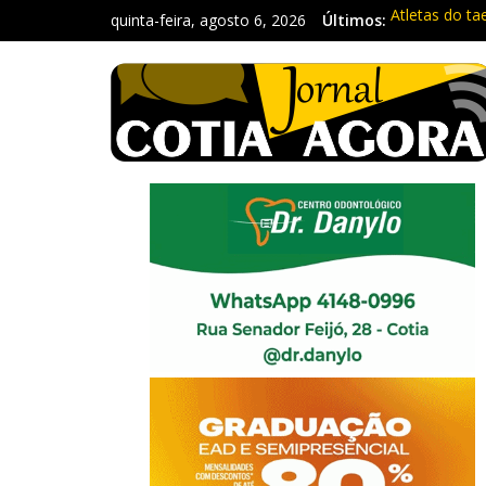
quinta-feira, agosto 6, 2026
Últimos:
Atletas do ta
Fique atento
Repasse de i
Três procura
Vargem Grand