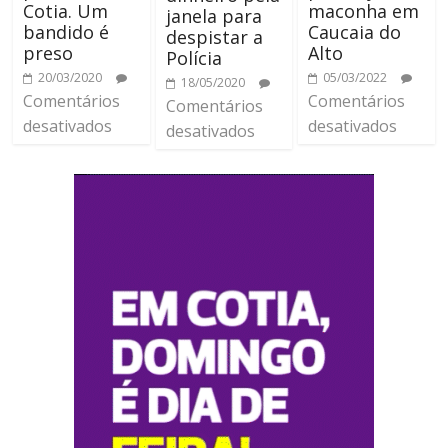
Cotia. Um
maconha em
janela para
bandido é
Caucaia do
despistar a
preso
Alto
Polícia
20/03/2020
05/03/2022
18/05/2020
Comentários
Comentários
Comentários
desativados
desativados
desativados