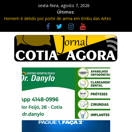
sexta-feira, agosto 7, 2026
Últimos:
Homem é detido por porte de arma em Embu das Artes
Carretas da Capacitação trazem cursos gratuitos para Cotia e
Vargem Grande
Traficante é preso com quase 400 porções de drogas no Jardim
Rosemeire
Radares de Cotia vão passar por manutenção e vias serão
interditadas
PM prende homem com grande quantidade de entorpecentes
em Itapevi