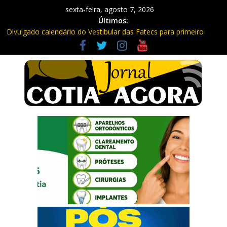
sexta-feira, agosto 7, 2026
Últimos:
Divulgado calendário do Vestibular das Fatecs para primeiro
semestre de 2027
Mapa da Desigualdade da Grande SP: Vargem Grande Paulista
em boa posição. Cotia entre as últimas do ranking
Morador denuncia furto de cabos em postes na Estrada da
Roselândia
Itapevi: Em duas ocorrências, PM recupera carga roubada,
caminhão e liberta vítimas
Sebrae promove curso de compras públicas em Vargem Grande
Paulista