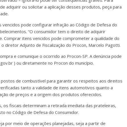
servado – ignorá-lo pode ter consequências graves. Para
de adquirir ou solicitar a aplicação desses produtos, peça para
dade.
s vencidos pode configurar infração ao Código de Defesa do
elecimentos. “O consumidor tem o direito de adquirir
de. Comprar itens vencidos pode comprometer a qualidade do
a o diretor Adjunto de Fiscalização do Procon, Marcelo Pagotti.
 compra e comunique o ocorrido ao Procon-SP. A denúncia pode
.gov.br ) ou diretamente no Procon do município.
 postos de combustível para garantir os respeitos aos direitos
rificadas tanto a validade de itens automotivos quanto a
mação de preços e a origem dos produtos oferecidos.
 os fiscais determinam a retirada imediata das prateleiras,
sto no Código de Defesa do Consumidor.
eja por meio de operações planejadas, seja a partir de