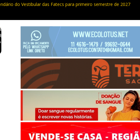
endário do Vestibular das Fatecs para primeiro semestre de 2027
ualdade da Grande SP: Vargem Grande Paulista em boa posição. Coti
cia furto de cabos em postes na Estrada da Roselândia
uas ocorrências, PM recupera carga roubada, caminhão e liberta vítim
e curso de compras públicas em Vargem Grande Paulista