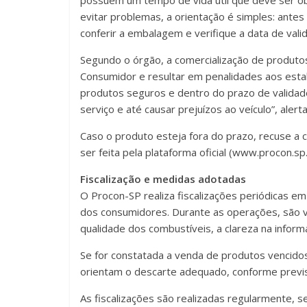
possuem um tempo de vida útil que deve ser ob
evitar problemas, a orientação é simples: antes 
conferir a embalagem e verifique a data de vali
Segundo o órgão, a comercialização de produto
Consumidor e resultar em penalidades aos estab
produtos seguros e dentro do prazo de valida
serviço e até causar prejuízos ao veículo”, alert
Caso o produto esteja fora do prazo, recuse a
ser feita pela plataforma oficial (www.procon.sp
Fiscalização e medidas adotadas
O Procon-SP realiza fiscalizações periódicas em
dos consumidores. Durante as operações, são ve
qualidade dos combustíveis, a clareza na infor
Se for constatada a venda de produtos vencidos,
orientam o descarte adequado, conforme previ
As fiscalizações são realizadas regularmente, s