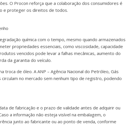
ições. O Procon reforça que a colaboração dos consumidores é
o e proteger os direitos de todos.
enho
 degradação química com o tempo, mesmo quando armazenados
eter propriedades essenciais, como viscosidade, capacidade
 produtos vencidos pode levar a falhas mecânicas, aumento do
a da garantia do veículo.
a troca de óleo. A ANP – Agência Nacional do Petróleo, Gás
s circulam no mercado sem nenhum tipo de registro, podendo
ata de fabricação e o prazo de validade antes de adquirir ou
 Caso a informação não esteja visível na embalagem, o
arência junto ao fabricante ou ao ponto de venda, conforme