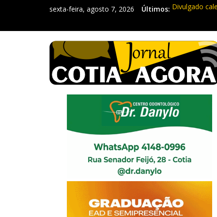
sexta-feira, agosto 7, 2026
Últimos:
Divulgado cal
Mapa da Desig
Morador denun
Itapevi: Em d
Sebrae promov