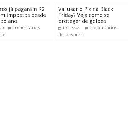
iros já pagaram R$
Vai usar o Pix na Black
 em impostos desde
Friday? Veja como se
o do ano
proteger de golpes
Comentários
Comentários
020
19/11/2021
dos
desativados