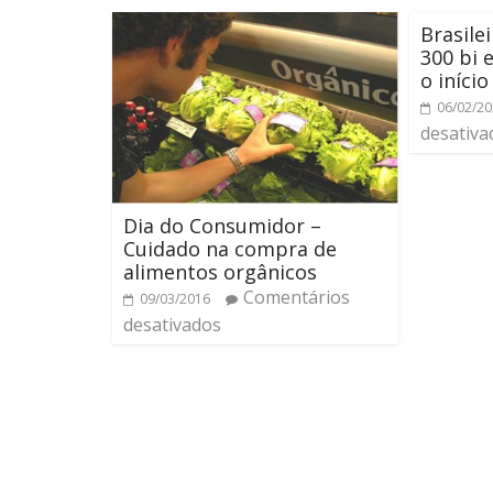
Brasile
300 bi
o iníci
06/02/2
desativa
Dia do Consumidor –
Cuidado na compra de
alimentos orgânicos
Comentários
09/03/2016
desativados