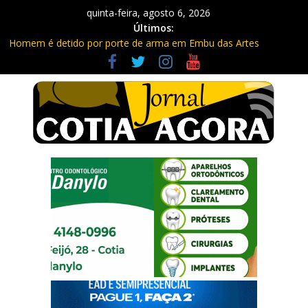
quinta-feira, agosto 6, 2026
Últimos:
Homem é detido por porte de arma em Embu das Artes
Carretas da Capacitação trazem cursos gratuitos para Cotia e
Vargem Grande
Traficante é preso com quase 400 porções de drogas no Jardim
Rosemeire
Radares de Cotia vão passar por manutenção e vias serão
interditadas
PM prende homem com grande quantidade de entorpecentes
em Itapevi