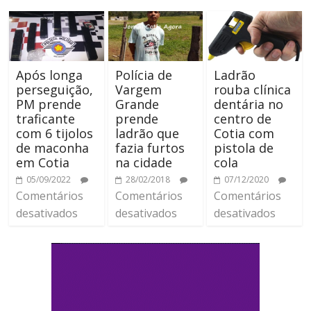
Após longa
Polícia de
Ladrão
perseguição,
Vargem
rouba clínica
PM prende
Grande
dentária no
traficante
prende
centro de
com 6 tijolos
ladrão que
Cotia com
de maconha
fazia furtos
pistola de
em Cotia
na cidade
cola
05/09/2022
28/02/2018
07/12/2020
Comentários
Comentários
Comentários
desativados
desativados
desativados