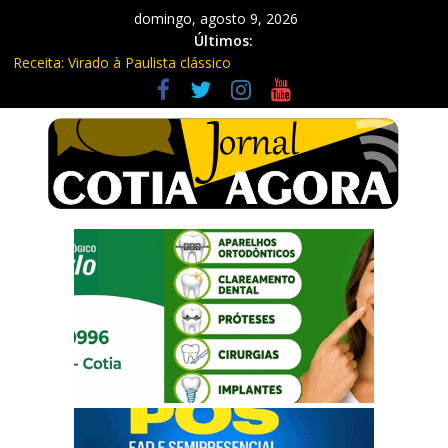
domingo, agosto 9, 2026
Últimos:
Receita: Virado à Paulista clássico
Ladrão de farmácia e procurado por maus-tratos são presos em
Vargem Grande Paulista
Cine Sustentável traz cinema ao ar livre e educação ambiental
para Vargem Grande
WhatsApp vai parar de funcionar em vários celulares antigos em
setembro
Equipe Guardiã Maria da Penha prende três em flagrante em
São Roque