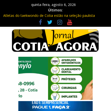
quinta-feira, agosto 6, 2026
Últimos:
Atletas do taekwondo de Cotia estão na seleção paulista
Fique atento: Câmeras com IA na Raposo Tavares já estão
multando
Repasse de impostos estaduais para Cotia já rendeu quase R$
300 milhões no ano
Três procurados da Justiça são presos em Cotia e Vargem
Grande pela PM
Vargem Grande vacina contra o sarampo e atualiza caderneta