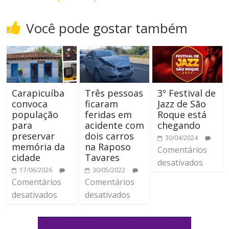
Você pode gostar também
Carapicuíba
Três pessoas
3º Festival de
convoca
ficaram
Jazz de São
população
feridas em
Roque está
para
acidente com
chegando
preservar
dois carros
30/04/2024
memória da
na Raposo
Comentários
cidade
Tavares
desativados
17/06/2026
30/05/2022
Comentários
Comentários
desativados
desativados