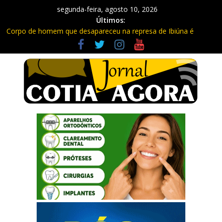
segunda-feira, agosto 10, 2026
Últimos:
Corpo de homem que desapareceu na represa de Ibiúna é
encontrado
Ladrão é preso em Cotia após furtar 45 metros de fios
Previsão do tempo: Semana em Cotia terá frio, calor e ar seco
Obras de duplicação da Bunjiro Nakao avançam só 30%
Trabalhadores viviam em barracos e em condições precárias em
Cotia