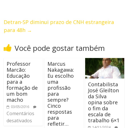
Detran-SP diminui prazo de CNH estrangeira
para 48h
→
Você pode gostar também
Professor
Marcus
Marcão:
Nakagawa:
Educação
Eu escolho
para a
uma
Contabilista
formação de
profissão
José Gleilton
um bom
para
da Silva
macho
sempre?
opina sobre
Cinco
03/05/2016
o fim da
respostas
Comentários
escala de
para
trabalho 6×1
desativados
refletir…
14/11/2024