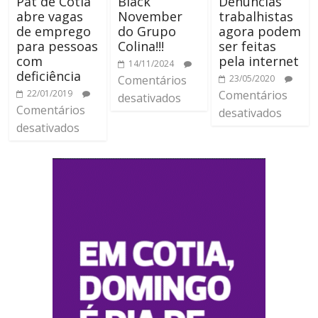
Pat de Cotia
Black
Denúncias
abre vagas
November
trabalhistas
de emprego
do Grupo
agora podem
para pessoas
Colina!!!
ser feitas
com
pela internet
14/11/2024
deficiência
Comentários
23/05/2020
22/01/2019
Comentários
desativados
Comentários
desativados
desativados