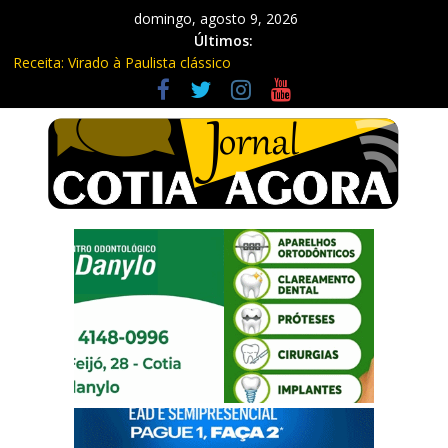
domingo, agosto 9, 2026
Últimos:
Receita: Virado à Paulista clássico
Ladrão de farmácia e procurado por maus-tratos são presos em
Vargem Grande Paulista
Cine Sustentável traz cinema ao ar livre e educação ambiental
para Vargem Grande
WhatsApp vai parar de funcionar em vários celulares antigos em
setembro
Equipe Guardiã Maria da Penha prende três em flagrante em
São Roque