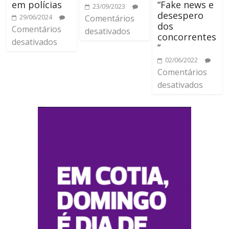
em polícias
“Fake news e
23/09/2023
desespero
29/06/2024
Comentários
dos
Comentários
desativados
concorrentes
desativados
”
02/06/2022
Comentários
desativados