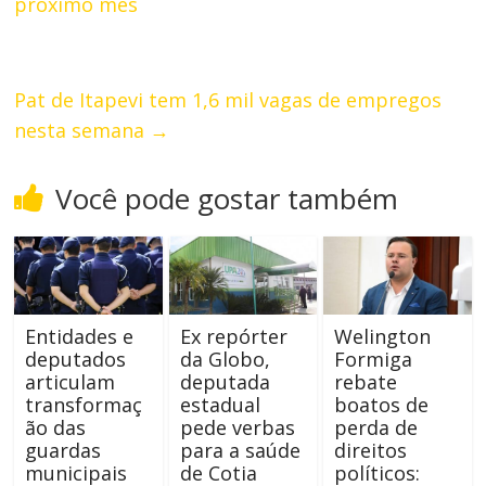
próximo mês
Pat de Itapevi tem 1,6 mil vagas de empregos
nesta semana
→
Você pode gostar também
Entidades e
Ex repórter
Welington
deputados
da Globo,
Formiga
articulam
deputada
rebate
transformaç
estadual
boatos de
ão das
pede verbas
perda de
guardas
para a saúde
direitos
municipais
de Cotia
políticos: