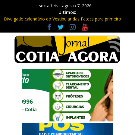
sexta-feira, agosto 7, 2026
Últimos:
Divulgado calendário do Vestibular das Fatecs para primeiro
semestre de 2027
Mapa da Desigualdade da Grande SP: Vargem Grande Paulista
em boa posição. Cotia entre as últimas do ranking
Morador denuncia furto de cabos em postes na Estrada da
Roselândia
Itapevi: Em duas ocorrências, PM recupera carga roubada,
caminhão e liberta vítimas
Sebrae promove curso de compras públicas em Vargem Grande
Paulista