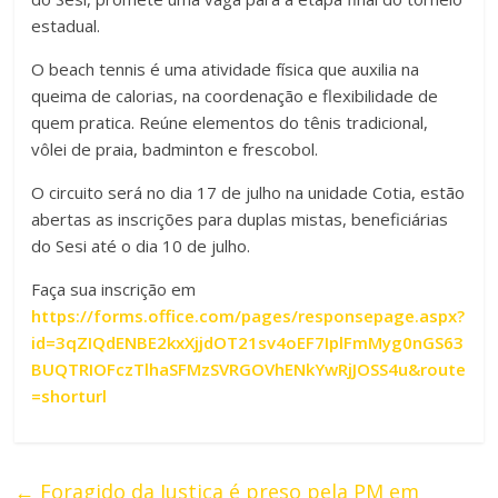
estadual.
O beach tennis é uma atividade física que auxilia na
queima de calorias, na coordenação e flexibilidade de
quem pratica. Reúne elementos do tênis tradicional,
vôlei de praia, badminton e frescobol.
O circuito será no dia 17 de julho na unidade Cotia, estão
abertas as inscrições para duplas mistas, beneficiárias
do Sesi até o dia 10 de julho.
Faça sua inscrição em
https://forms.office.com/pages/responsepage.aspx?
id=3qZIQdENBE2kxXjjdOT21sv4oEF7IplFmMyg0nGS63
BUQTRIOFczTlhaSFMzSVRGOVhENkYwRjJOSS4u&route
=shorturl
←
Foragido da Justiça é preso pela PM em