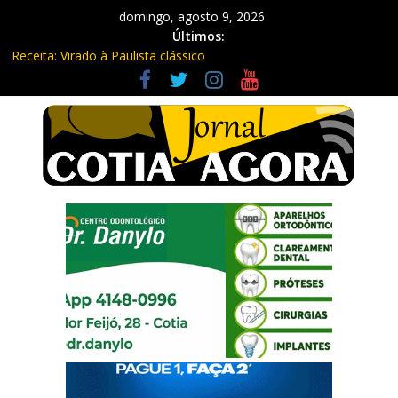
domingo, agosto 9, 2026
Últimos:
Receita: Virado à Paulista clássico
Ladrão de farmácia e procurado por maus-tratos são presos em
Vargem Grande Paulista
Cine Sustentável traz cinema ao ar livre e educação ambiental
para Vargem Grande
WhatsApp vai parar de funcionar em vários celulares antigos em
setembro
Equipe Guardiã Maria da Penha prende três em flagrante em
São Roque