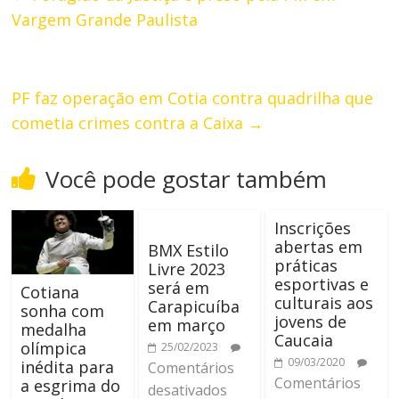
Vargem Grande Paulista
PF faz operação em Cotia contra quadrilha que
cometia crimes contra a Caixa
→
Você pode gostar também
Inscrições
abertas em
BMX Estilo
práticas
Livre 2023
esportivas e
será em
Cotiana
culturais aos
Carapicuíba
sonha com
jovens de
em março
medalha
Caucaia
olímpica
25/02/2023
09/03/2020
inédita para
Comentários
Comentários
a esgrima do
desativados