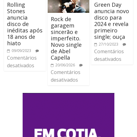
Rolling
Green Day
Stones
anuncia novo
anuncia
disco para
Rock de
disco de
2024 e revela
garagem
inéditas após
primeiro
sincerão e
18 anos de
single; ouça
imperfeito.
hiato
Novo single
27/10/2023
de Abel
09/09/2023
Comentários
Capella
Comentários
desativados
desativados
20/06/2026
Comentários
desativados