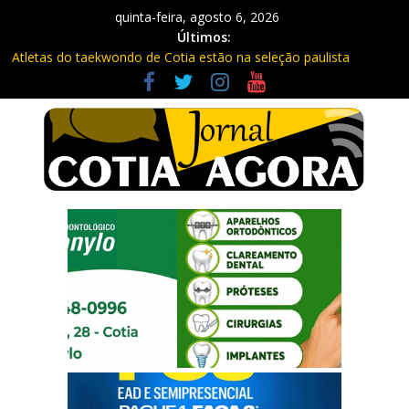
quinta-feira, agosto 6, 2026
Últimos:
Atletas do taekwondo de Cotia estão na seleção paulista
Fique atento: Câmeras com IA na Raposo Tavares já estão
multando
Repasse de impostos estaduais para Cotia já rendeu quase R$
300 milhões no ano
Três procurados da Justiça são presos em Cotia e Vargem
Grande pela PM
Vargem Grande vacina contra o sarampo e atualiza caderneta