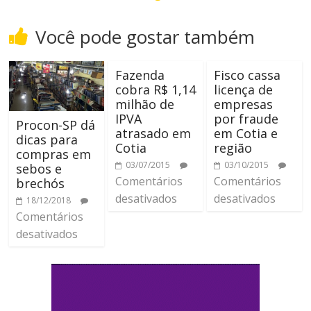
Você pode gostar também
Fazenda
Fisco cassa
cobra R$ 1,14
licença de
milhão de
empresas
IPVA
por fraude
Procon-SP dá
atrasado em
em Cotia e
dicas para
Cotia
região
compras em
03/07/2015
03/10/2015
sebos e
Comentários
Comentários
brechós
desativados
desativados
18/12/2018
Comentários
desativados