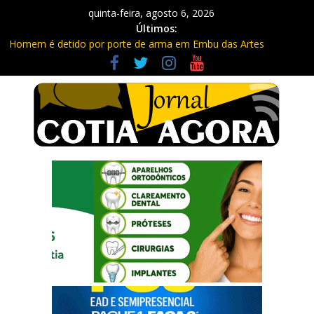
quinta-feira, agosto 6, 2026
Últimos:
Homem é detido por porte de arma em Embu das Artes
Carretas da Capacitação trazem cursos gratuitos para Cotia e
Vargem Grande
Traficante é preso com quase 400 porções de drogas no Jardim
Rosemeire
Radares de Cotia vão passar por manutenção e vias serão
interditadas
PM prende homem com grande quantidade de entorpecentes
em Itapevi