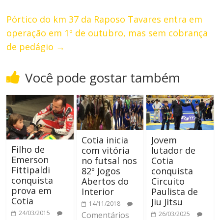
Pórtico do km 37 da Raposo Tavares entra em
operação em 1º de outubro, mas sem cobrança
de pedágio
→
Você pode gostar também
Cotia inicia
Jovem
Filho de
com vitória
lutador de
Emerson
no futsal nos
Cotia
Fittipaldi
82º Jogos
conquista
conquista
Abertos do
Circuito
prova em
Interior
Paulista de
Cotia
Jiu Jitsu
14/11/2018
24/03/2015
Comentários
26/03/2025