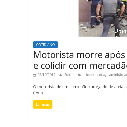
COTIDIANO
Motorista morre após
e colidir com mercadã
,
03/10/2017
Editor
acidente cotia
caminhão ac
O motorista de um caminhão carregado de areia pe
Cotia,
Ler mais