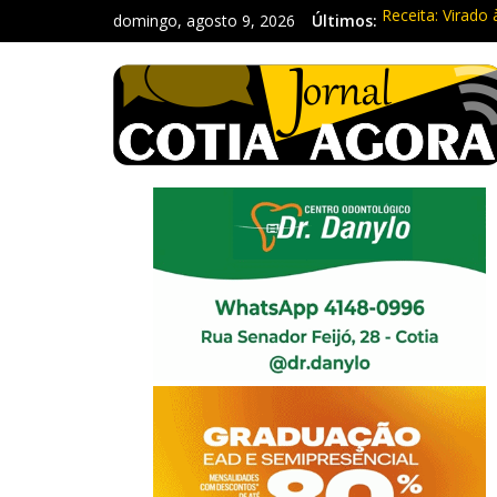
domingo, agosto 9, 2026
Últimos:
Receita: Virado 
Ladrão de farm
Cine Sustentáve
WhatsApp vai pa
Equipe Guardiã