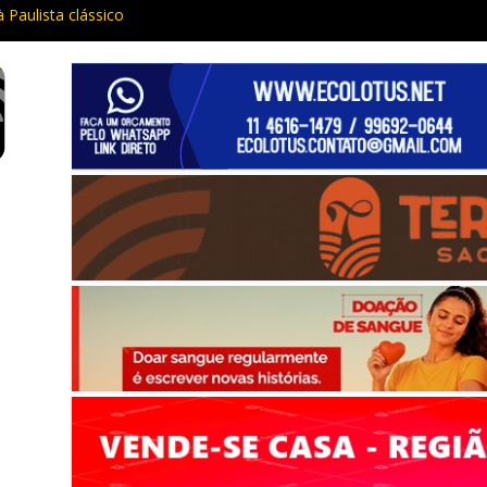
à Paulista clássico
ácia e procurado por maus-tratos são presos em Vargem Grande Pau
l traz cinema ao ar livre e educação ambiental para Vargem Grande
rar de funcionar em vários celulares antigos em setembro
 Maria da Penha prende três em flagrante em São Roque