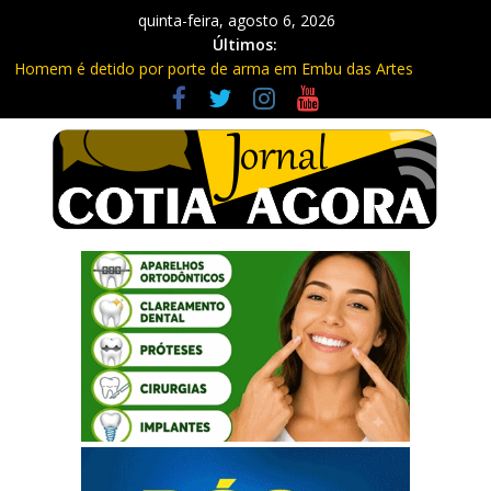
quinta-feira, agosto 6, 2026
Últimos:
Homem é detido por porte de arma em Embu das Artes
Carretas da Capacitação trazem cursos gratuitos para Cotia e
Vargem Grande
Traficante é preso com quase 400 porções de drogas no Jardim
Rosemeire
Radares de Cotia vão passar por manutenção e vias serão
interditadas
PM prende homem com grande quantidade de entorpecentes
em Itapevi