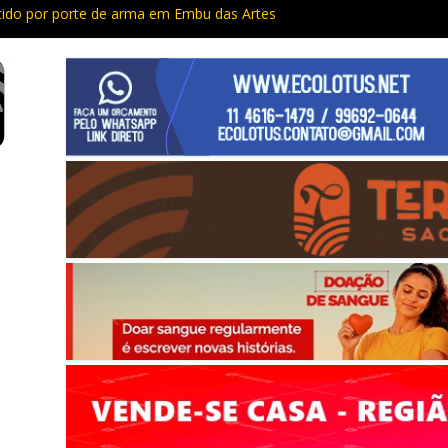
do por porte de arma em Embu das Artes
Capacitação trazem cursos gratuitos para Cotia e Vargem Grande
 preso com quase 400 porções de drogas no Jardim Rosemeire
tia vão passar por manutenção e vias serão interditadas
mem com grande quantidade de entorpecentes em Itapevi