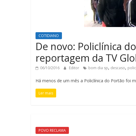
COTIDIANO
De novo: Policlínica d
reportagem da TV Gl
,
,
06/10/2016
Editor
bom dia sp
descaso
polic
Há menos de um mês a Policlínica do Portão foi 
Ler mais
POVO RECLAMA