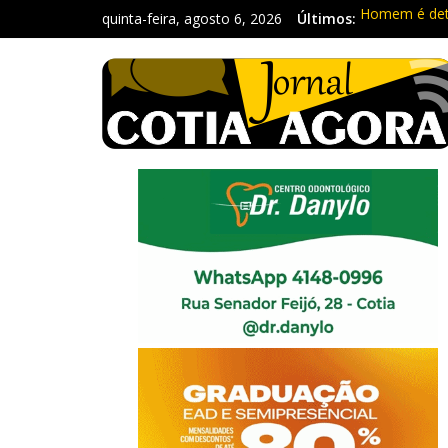
quinta-feira, agosto 6, 2026
Últimos:
Homem é deti
Carretas da 
Traficante é
Radares de Co
PM prende ho