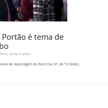
o Portão é tema de
obo
,
,
línica
saúde
tv globo
motivo de reportagem do Bom Dia SP, da TV Globo,