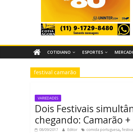
COTIDIANO
ESPORTES
MERCAD
festival camarão
VARIEDADES
Dois Festivais simultâ
chegando: Camarão +
,
08/09/2017
Editor
comida portuguesa
festiv