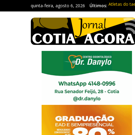
quinta-feira, agosto 6, 2026
Últimos:
Atletas do ta
Fique atento
Repasse de i
Três procura
Vargem Grand