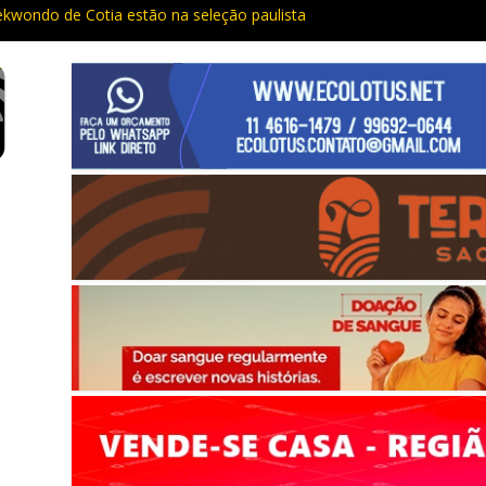
ekwondo de Cotia estão na seleção paulista
: Câmeras com IA na Raposo Tavares já estão multando
mpostos estaduais para Cotia já rendeu quase R$ 300 milhões no an
dos da Justiça são presos em Cotia e Vargem Grande pela PM
e vacina contra o sarampo e atualiza caderneta