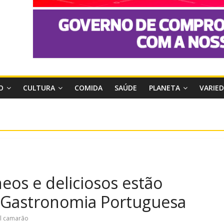
O
CULTURA
COMIDA
SAÚDE
PLANETA
VARIE
neos e deliciosos estão
 Gastronomia Portuguesa
al camarão