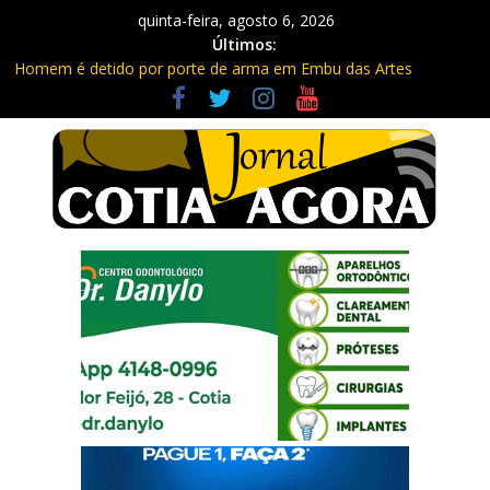
quinta-feira, agosto 6, 2026
Últimos:
Homem é detido por porte de arma em Embu das Artes
Carretas da Capacitação trazem cursos gratuitos para Cotia e
Vargem Grande
Traficante é preso com quase 400 porções de drogas no Jardim
Rosemeire
Radares de Cotia vão passar por manutenção e vias serão
interditadas
PM prende homem com grande quantidade de entorpecentes
em Itapevi