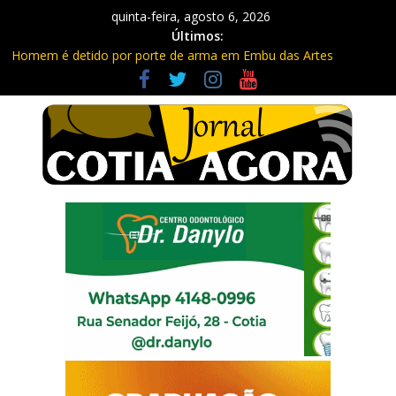
quinta-feira, agosto 6, 2026
Últimos:
Homem é detido por porte de arma em Embu das Artes
Carretas da Capacitação trazem cursos gratuitos para Cotia e
Vargem Grande
Traficante é preso com quase 400 porções de drogas no Jardim
Rosemeire
Radares de Cotia vão passar por manutenção e vias serão
interditadas
PM prende homem com grande quantidade de entorpecentes
em Itapevi