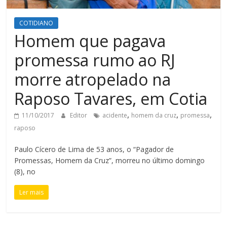
COTIDIANO
Homem que pagava
promessa rumo ao RJ
morre atropelado na
Raposo Tavares, em Cotia
,
,
,
11/10/2017
Editor
acidente
homem da cruz
promessa
raposo
Paulo Cícero de Lima de 53 anos, o “Pagador de
Promessas, Homem da Cruz”, morreu no último domingo
(8), no
Ler mais