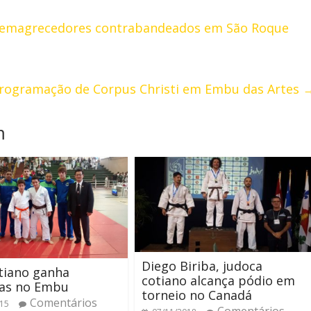
s emagrecedores contrabandeados em São Roque
programação de Corpus Christi em Embu das Artes
m
Diego Biriba, judoca
tiano ganha
cotiano alcança pódio em
as no Embu
torneio no Canadá
Comentários
015
Comentários