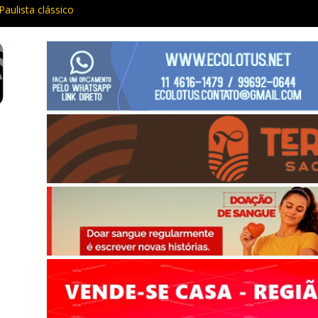
Paulista clássico
ia e procurado por maus-tratos são presos em Vargem Grande Pauli
 traz cinema ao ar livre e educação ambiental para Vargem Grande
ar de funcionar em vários celulares antigos em setembro
aria da Penha prende três em flagrante em São Roque