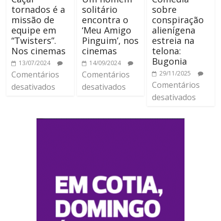
tornados é a
solitário
sobre
missão de
encontra o
conspiração
equipe em
‘Meu Amigo
alienígena
“Twisters”.
Pinguim’, nos
estreia na
Nos cinemas
cinemas
telona:
Bugonia
13/07/2024
14/09/2024
Comentários
Comentários
29/11/2025
Comentários
desativados
desativados
desativados