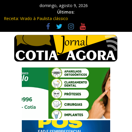
domingo, agosto 9, 2026
Últimos:
Receita: Virado à Paulista clássico
Ladrão de farmácia e procurado por maus-tratos são presos em
Vargem Grande Paulista
Cine Sustentável traz cinema ao ar livre e educação ambiental
para Vargem Grande
WhatsApp vai parar de funcionar em vários celulares antigos em
setembro
Equipe Guardiã Maria da Penha prende três em flagrante em
São Roque