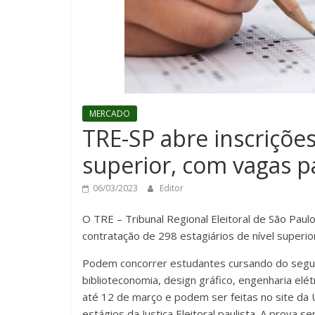
MERCADO
TRE-SP abre inscrições
superior, com vagas p
06/03/2023
Editor
O TRE – Tribunal Regional Eleitoral de São Paul
contratação de 298 estagiários de nível superi
Podem concorrer estudantes cursando do segun
biblioteconomia, design gráfico, engenharia elétr
até 12 de março e podem ser feitas no site da
estágios da Justiça Eleitoral paulista. A prova se