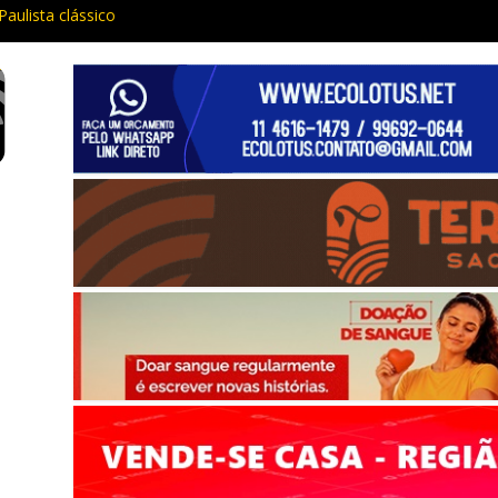
Paulista clássico
ia e procurado por maus-tratos são presos em Vargem Grande Pauli
 traz cinema ao ar livre e educação ambiental para Vargem Grande
ar de funcionar em vários celulares em setembro
aria da Penha prende três em flagrante em São Roque