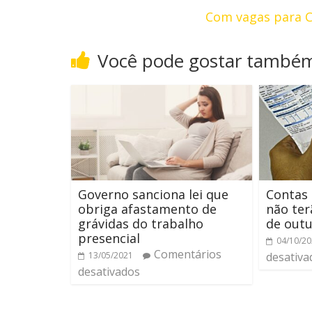
Com vagas para C
Você pode gostar també
Governo sanciona lei que
Contas 
obriga afastamento de
não ter
grávidas do trabalho
de out
presencial
04/10/2
Comentários
13/05/2021
desativa
desativados