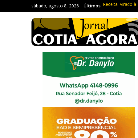
sábado, agosto 8, 2026
Últimos:
Receita: Virado à 
Ladrão de farmác
Cine Sustentável
WhatsApp vai par
Equipe Guardiã M