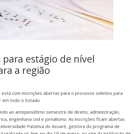
 para estágio de nível
ara a região
o está com inscrições abertas para o processo seletivo para
or em todo o Estado.
do ao antepenúltimo semestre de direito, administração,
ica, engenharia civil e jornalismo. As inscrições ficam abertas
 Universidade Patativa do Assaré, gestora do programa de
rá realizada on-line, no dia 19 de março, no site da instituição de