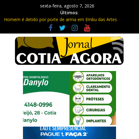
sexta-feira, agosto 7, 2026
Últimos:
Homem é detido por porte de arma em Embu das Artes
Carretas da Capacitação trazem cursos gratuitos para Cotia e
Vargem Grande
Traficante é preso com quase 400 porções de drogas no Jardim
Rosemeire
Radares de Cotia vão passar por manutenção e vias serão
interditadas
PM prende homem com grande quantidade de entorpecentes
em Itapevi