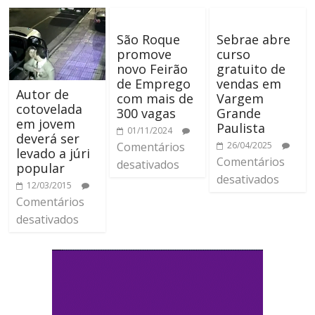
São Roque
Sebrae abre
promove
curso
novo Feirão
gratuito de
de Emprego
vendas em
Autor de
com mais de
Vargem
cotovelada
300 vagas
Grande
em jovem
Paulista
01/11/2024
deverá ser
Comentários
26/04/2025
levado a júri
Comentários
desativados
popular
desativados
12/03/2015
Comentários
desativados