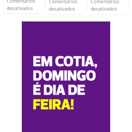
Comentários
Comentários
Comentários
desativados
desativados
desativados