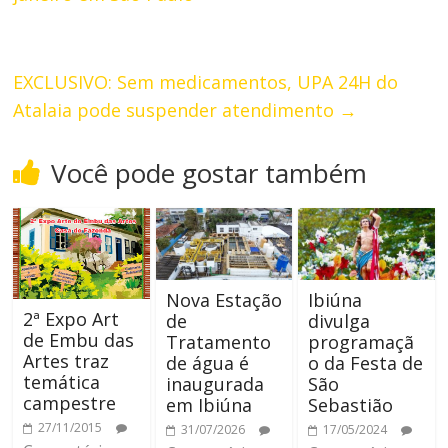
EXCLUSIVO: Sem medicamentos, UPA 24H do
Atalaia pode suspender atendimento
→
Você pode gostar também
Nova Estação
Ibiúna
2ª Expo Art
de
divulga
de Embu das
Tratamento
programaçã
Artes traz
de água é
o da Festa de
temática
inaugurada
São
campestre
em Ibiúna
Sebastião
27/11/2015
31/07/2026
17/05/2024