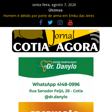
sexta-feira, agosto 7, 2026
Últimos:
Homem é detido por porte de arma em Embu das Artes
Carretas da Capacitação trazem cursos gratuitos para Cotia e
Vargem Grande
Traficante é preso com quase 400 porções de drogas no Jardim
Rosemeire
Radares de Cotia vão passar por manutenção e vias serão
interditadas
PM prende homem com grande quantidade de entorpecentes
em Itapevi