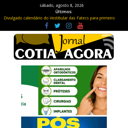
sábado, agosto 8, 2026
Últimos:
Divulgado calendário do Vestibular das Fatecs para primeiro
semestre de 2027
Mapa da Desigualdade da Grande SP: Vargem Grande Paulista
em boa posição. Cotia entre as últimas do ranking
Morador denuncia furto de cabos em postes na Estrada da
Roselândia
Itapevi: Em duas ocorrências, PM recupera carga roubada,
caminhão e liberta vítimas
Sebrae promove curso de compras públicas em Vargem Grande
Paulista