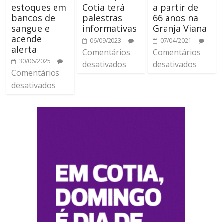
estoques em
Cotia terá
a partir de
bancos de
palestras
66 anos na
sangue e
informativas
Granja Viana
acende
06/09/2023
07/04/2021
alerta
Comentários
Comentários
30/06/2025
desativados
desativados
Comentários
desativados