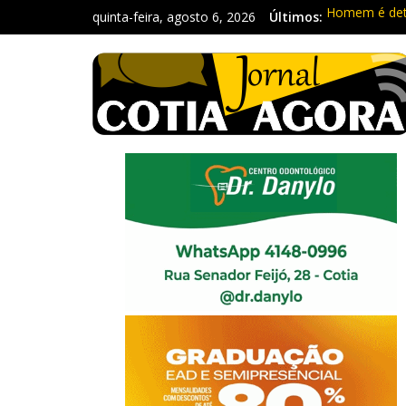
quinta-feira, agosto 6, 2026
Últimos:
Homem é deti
Carretas da 
Traficante é
Radares de Co
PM prende ho