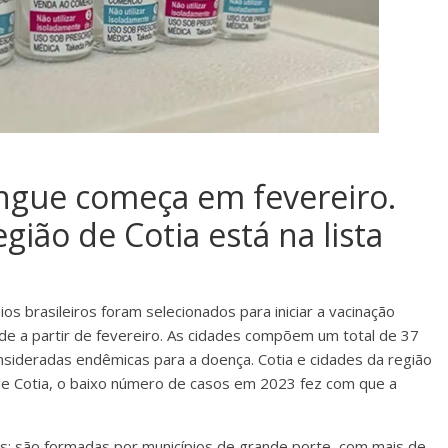
engue começa em fevereiro.
ião de Cotia está na lista
os brasileiros foram selecionados para iniciar a vacinação
de a partir de fevereiro. As cidades compõem um total de 37
nsideradas endêmicas para a doença. Cotia e cidades da região
 de Cotia, o baixo número de casos em 2023 fez com que a
os: são formadas por municípios de grande porte, com mais de