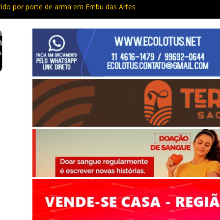
do por porte de arma em Embu das Artes
Capacitação trazem cursos gratuitos para Cotia e Vargem Grande
 preso com quase 400 porções de drogas no Jardim Rosemeire
tia vão passar por manutenção e vias serão interditadas
mem com grande quantidade de entorpecentes em Itapevi