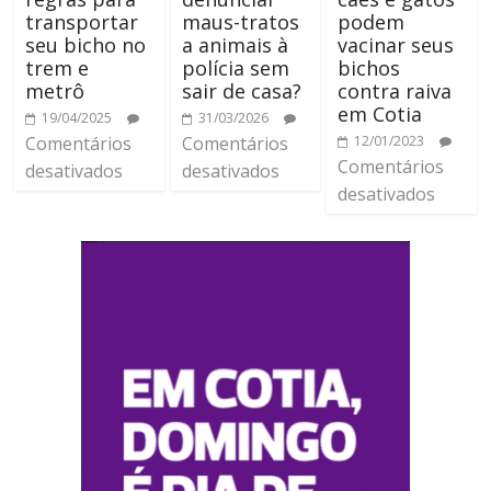
transportar
maus-tratos
podem
seu bicho no
a animais à
vacinar seus
trem e
polícia sem
bichos
metrô
sair de casa?
contra raiva
em Cotia
19/04/2025
31/03/2026
Comentários
Comentários
12/01/2023
Comentários
desativados
desativados
desativados