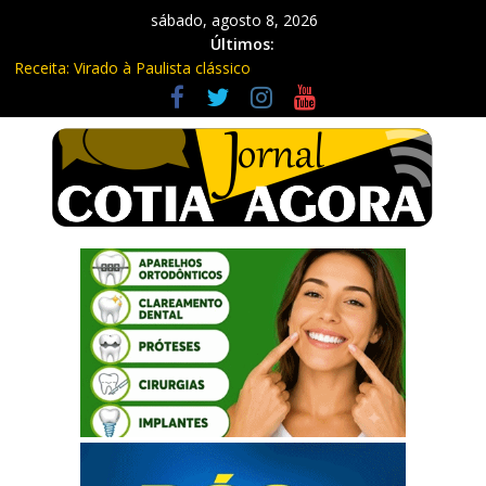
sábado, agosto 8, 2026
Últimos:
Receita: Virado à Paulista clássico
Ladrão de farmácia e procurado por maus-tratos são presos em
Vargem Grande Paulista
Cine Sustentável traz cinema ao ar livre e educação ambiental
para Vargem Grande
WhatsApp vai parar de funcionar em vários celulares antigos em
setembro
Equipe Guardiã Maria da Penha prende três em flagrante em
São Roque