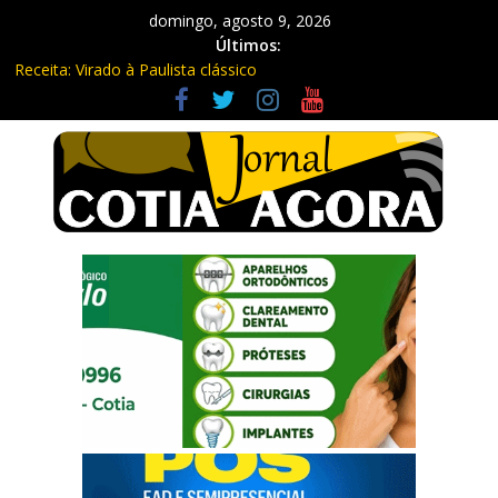
domingo, agosto 9, 2026
Últimos:
Receita: Virado à Paulista clássico
Ladrão de farmácia e procurado por maus-tratos são presos em
Vargem Grande Paulista
Cine Sustentável traz cinema ao ar livre e educação ambiental
para Vargem Grande
WhatsApp vai parar de funcionar em vários celulares antigos em
setembro
Equipe Guardiã Maria da Penha prende três em flagrante em
São Roque