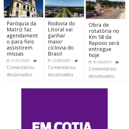
Paróquia da
Rodovia do
Obra de
Matriz faz
Litoral vai
rotatória no
agendament
ganhar
Km 58 da
o para fieis
maior
Raposo será
assistirem
ciclovia do
entregue
missas
Brasil
hoje
21/07/2020
22/08/2025
01/06/2015
Comentários
Comentários
Comentários
desativados
desativados
desativados