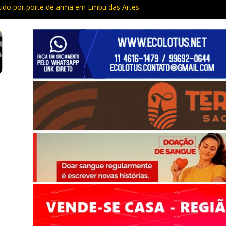
do por porte de arma em Embu das Artes
Capacitação trazem cursos gratuitos para Cotia e Vargem Grande
 preso com quase 400 porções de drogas no Jardim Rosemeire
tia vão passar por manutenção e vias serão interditadas
mem com grande quantidade de entorpecentes em Itapevi