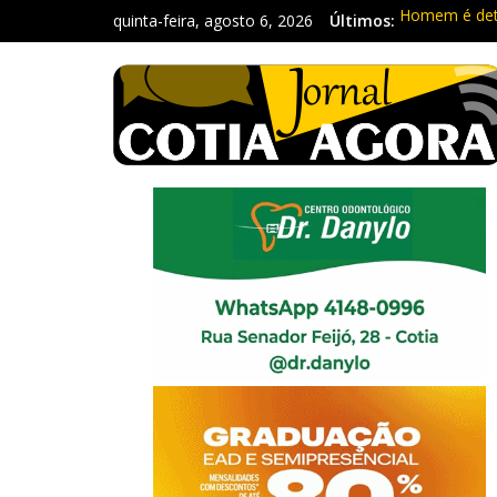
quinta-feira, agosto 6, 2026
Últimos:
Homem é deti
Carretas da 
Traficante é
Radares de Co
PM prende ho