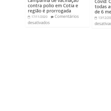
campanha de vacinação
Covid: 
contra polio em Cotia e
todas a
região é prorrogada
de 6 me
Comentários
17/11/2020
13/12/2
desativados
desativa