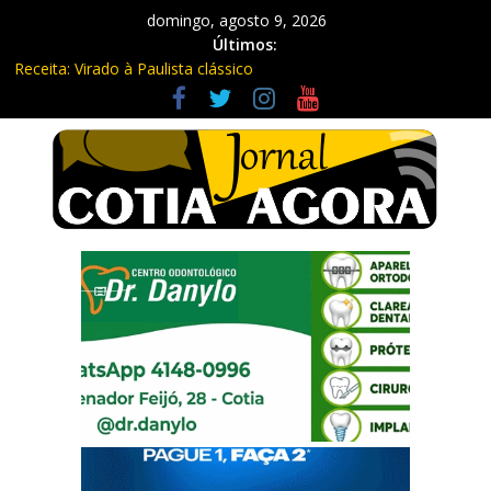
domingo, agosto 9, 2026
Últimos:
Receita: Virado à Paulista clássico
Ladrão de farmácia e procurado por maus-tratos são presos em
Vargem Grande Paulista
Cine Sustentável traz cinema ao ar livre e educação ambiental
para Vargem Grande
WhatsApp vai parar de funcionar em vários celulares antigos em
setembro
Equipe Guardiã Maria da Penha prende três em flagrante em
São Roque