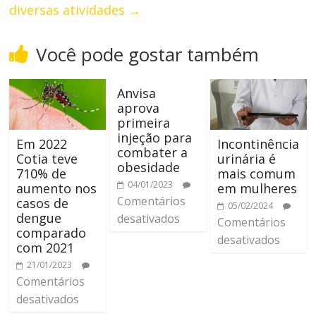
diversas atividades
→
Você pode gostar também
Anvisa
aprova
primeira
injeção para
Em 2022
Incontinência
combater a
Cotia teve
urinária é
obesidade
710% de
mais comum
04/01/2023
aumento nos
em mulheres
Comentários
casos de
05/02/2024
dengue
desativados
Comentários
comparado
desativados
com 2021
21/01/2023
Comentários
desativados