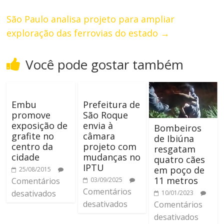
São Paulo analisa projeto para ampliar
exploração das ferrovias do estado
→
Você pode gostar também
Embu
Prefeitura de
promove
São Roque
exposição de
envia à
Bombeiros
grafite no
câmara
de Ibiúna
centro da
projeto com
resgatam
cidade
mudanças no
quatro cães
IPTU
em poço de
25/08/2015
11 metros
Comentários
03/09/2025
Comentários
desativados
10/01/2023
desativados
Comentários
desativados