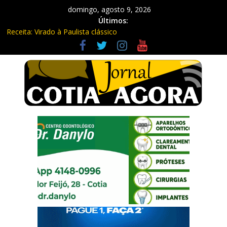
domingo, agosto 9, 2026
Últimos:
Receita: Virado à Paulista clássico
Ladrão de farmácia e procurado por maus-tratos são presos em
Vargem Grande Paulista
Cine Sustentável traz cinema ao ar livre e educação ambiental
para Vargem Grande
WhatsApp vai parar de funcionar em vários celulares antigos em
setembro
Equipe Guardiã Maria da Penha prende três em flagrante em
São Roque