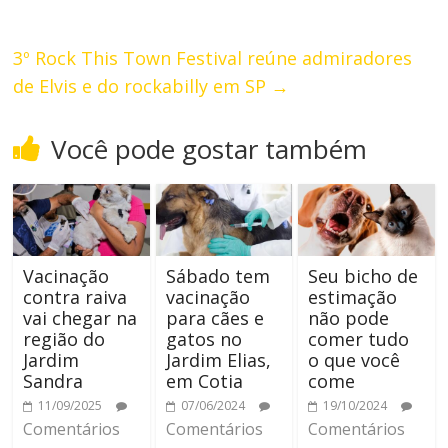
3º Rock This Town Festival reúne admiradores
de Elvis e do rockabilly em SP
→
Você pode gostar também
Vacinação
Sábado tem
Seu bicho de
contra raiva
vacinação
estimação
vai chegar na
para cães e
não pode
região do
gatos no
comer tudo
Jardim
Jardim Elias,
o que você
Sandra
em Cotia
come
11/09/2025
07/06/2024
19/10/2024
Comentários
Comentários
Comentários