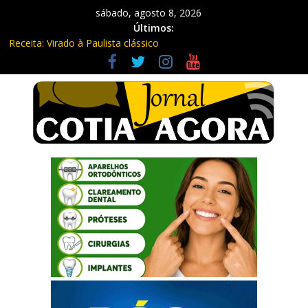
sábado, agosto 8, 2026
Últimos:
Receita: Virado à Paulista clássico
Ladrão de farmácia e procurado por maus-tratos são presos em
Vargem Grande Paulista
Cine Sustentável traz cinema ao ar livre e educação ambiental
para Vargem Grande
WhatsApp vai parar de funcionar em vários celulares antigos em
setembro
Equipe Guardiã Maria da Penha prende três em flagrante em
São Roque