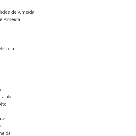
lides de Almeida
de Almeida
irizola
a
talaia
Alto
iras
s
meida