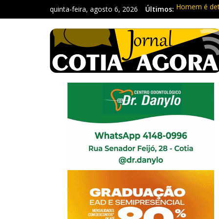
quinta-feira, agosto 6, 2026
Últimos:
Homem é deti
Carretas da 
Traficante é
Radares de Co
PM prende ho