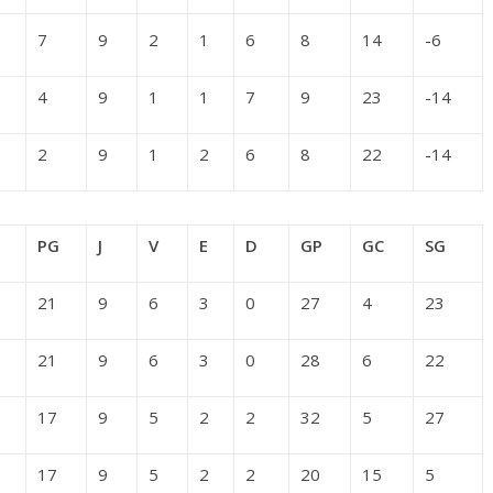
7
9
2
1
6
8
14
-6
4
9
1
1
7
9
23
-14
2
9
1
2
6
8
22
-14
PG
J
V
E
D
GP
GC
SG
21
9
6
3
0
27
4
23
21
9
6
3
0
28
6
22
17
9
5
2
2
32
5
27
17
9
5
2
2
20
15
5