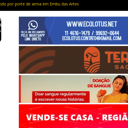
do por porte de arma em Embu das Artes
Capacitação trazem cursos gratuitos para Cotia e Vargem Grande
 preso com quase 400 porções de drogas no Jardim Rosemeire
tia vão passar por manutenção e vias serão interditadas
mem com grande quantidade de entorpecentes em Itapevi