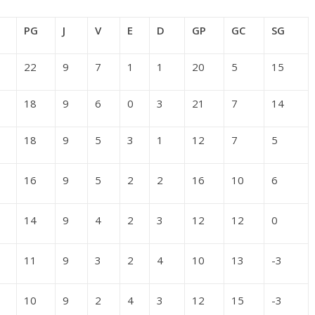
PG
J
V
E
D
GP
GC
SG
22
9
7
1
1
20
5
15
18
9
6
0
3
21
7
14
18
9
5
3
1
12
7
5
16
9
5
2
2
16
10
6
14
9
4
2
3
12
12
0
11
9
3
2
4
10
13
-3
10
9
2
4
3
12
15
-3