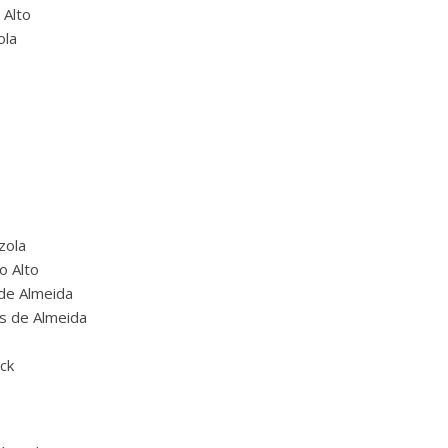
 Alto
ola
zola
o Alto
 de Almeida
es de Almeida
nck