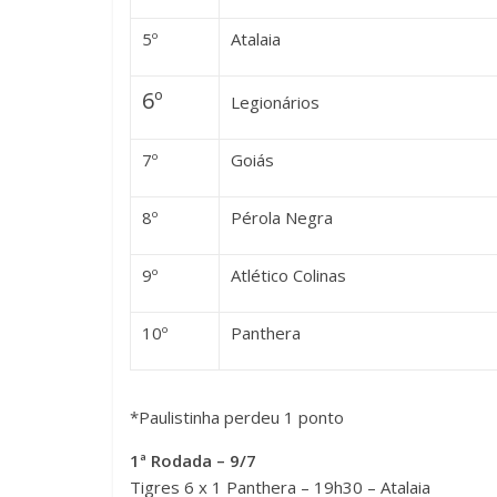
5º
Atalaia
6º
Legionários
7º
Goiás
8º
Pérola Negra
9º
Atlético Colinas
10º
Panthera
*Paulistinha perdeu 1 ponto
1ª Rodada – 9/7
Tigres 6 x 1 Panthera – 19h30 – Atalaia