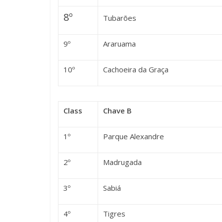
8º
Tubarões
9º
Araruama
10º
Cachoeira da Graça
Class
Chave B
1º
Parque Alexandre
2º
Madrugada
3º
Sabiá
4º
Tigres