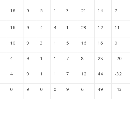
16
9
5
1
3
21
14
7
16
9
4
4
1
23
12
11
10
9
3
1
5
16
16
0
4
9
1
1
7
8
28
-20
4
9
1
1
7
12
44
-32
0
9
0
0
9
6
49
-43