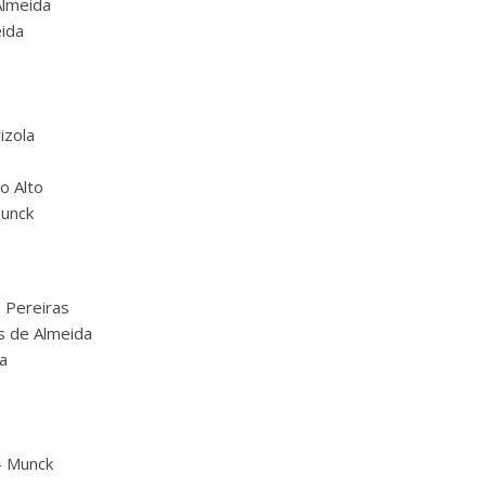
Almeida
eida
izola
o Alto
Munck
– Pereiras
es de Almeida
a
– Munck