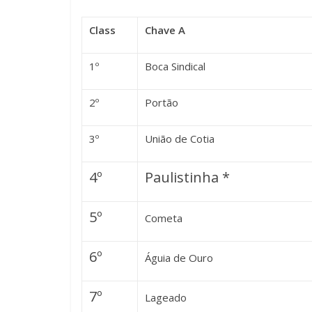
Class
Chave A
1º
Boca Sindical
2º
Portão
3º
União de Cotia
4º
Paulistinha *
5º
Cometa
6º
Águia de Ouro
7º
Lageado