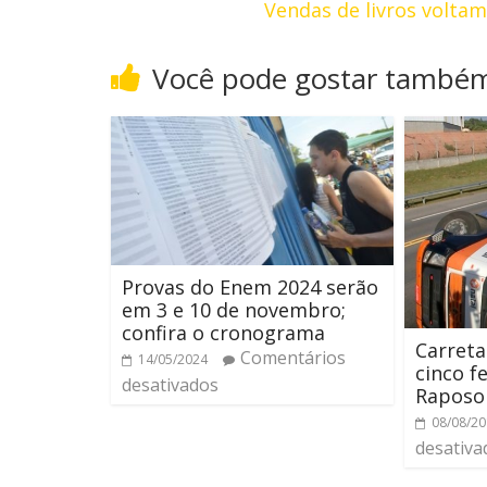
Vendas de livros volta
Você pode gostar també
Provas do Enem 2024 serão
em 3 e 10 de novembro;
confira o cronograma
Carreta
Comentários
14/05/2024
cinco f
desativados
Raposo
08/08/2
desativa