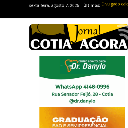
sexta-feira, agosto 7, 2026
Últimos:
Divulgado cal
Mapa da Desig
Morador denun
Itapevi: Em d
Sebrae promov