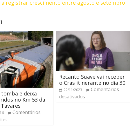
m a registrar crescimento entre agosto e setembro
m
Recanto Suave vai receber
o Cras itinerante no dia 30
Comentários
22/11/2023
 tomba e deixa
desativados
eridos no Km 53 da
 Tavares
Comentários
016
dos