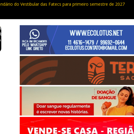
endário do Vestibular das Fatecs para primeiro semestre de 2027
ualdade da Grande SP: Vargem Grande Paulista em boa posição. Coti
cia furto de cabos em postes na Estrada da Roselândia
uas ocorrências, PM recupera carga roubada, caminhão e liberta vítim
e curso de compras públicas em Vargem Grande Paulista