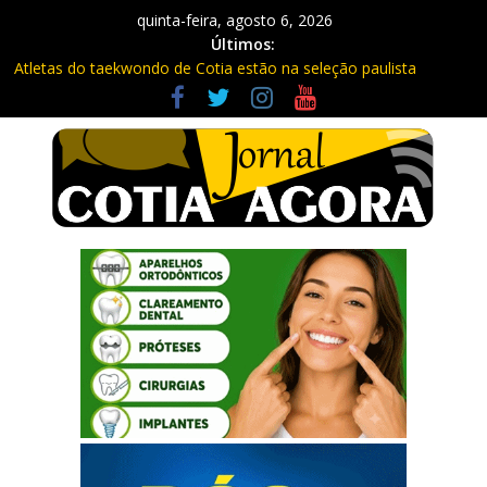
quinta-feira, agosto 6, 2026
Últimos:
Atletas do taekwondo de Cotia estão na seleção paulista
Fique atento: Câmeras com IA na Raposo Tavares já estão
multando
Repasse de impostos estaduais para Cotia já rendeu quase R$
300 milhões no ano
Três procurados da Justiça são presos em Cotia e Vargem
Grande pela PM
Vargem Grande vacina contra o sarampo e atualiza caderneta