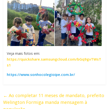
Veja mais fotos em:
https://quickshare.samsungcloud.com/bGq9gvTWsT
s1
https://www.sonhocolegioipe.com.br/
←
Ao completar 11 meses de mandato, prefeito
Welington Formiga manda mensagem à
população