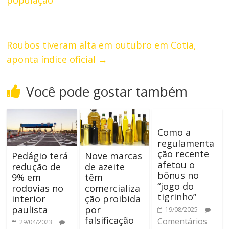
Roubos tiveram alta em outubro em Cotia,
aponta índice oficial
→
Você pode gostar também
Como a
regulamenta
ção recente
Pedágio terá
Nove marcas
afetou o
redução de
de azeite
bônus no
9% em
têm
“jogo do
rodovias no
comercializa
tigrinho”
interior
ção proibida
paulista
por
19/08/2025
falsificação
Comentários
29/04/2023