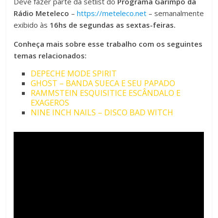
Deve fazer parte da setlist do
Programa Garimpo da
Rádio Meteleco
–
https://meteleco.net
– semanalmente
exibido às
16hs de segundas as sextas-feiras.
Conheça mais sobre esse trabalho com os seguintes
temas relacionados:
DEPECHE MODE SPIRIT
GHOST – BANDA SUECA E SEU PAPADO
RAMMSTEIN ESQUISITICE ESCÂNDALO E
EXAGEROS
NINE INCH NAILS – DISCO BAD WITCH