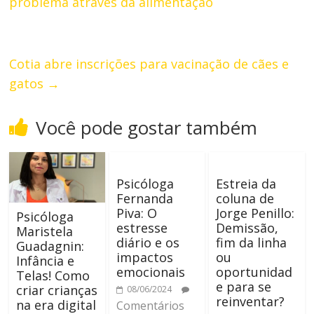
problema através da alimentação
Cotia abre inscrições para vacinação de cães e
gatos
→
Você pode gostar também
Psicóloga
Estreia da
Fernanda
coluna de
Piva: O
Jorge Penillo:
Psicóloga
estresse
Demissão,
Maristela
diário e os
fim da linha
Guadagnin:
impactos
ou
Infância e
emocionais
oportunidad
Telas! Como
e para se
criar crianças
08/06/2024
reinventar?
na era digital
Comentários