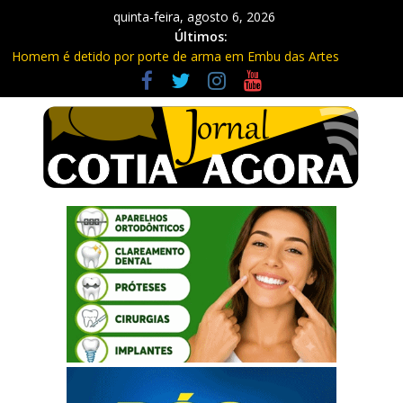
quinta-feira, agosto 6, 2026
Últimos:
Homem é detido por porte de arma em Embu das Artes
Carretas da Capacitação trazem cursos gratuitos para Cotia e
Vargem Grande
Traficante é preso com quase 400 porções de drogas no Jardim
Rosemeire
Radares de Cotia vão passar por manutenção e vias serão
interditadas
PM prende homem com grande quantidade de entorpecentes
em Itapevi