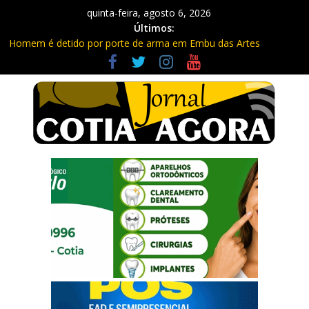
quinta-feira, agosto 6, 2026
Últimos:
Homem é detido por porte de arma em Embu das Artes
Carretas da Capacitação trazem cursos gratuitos para Cotia e
Vargem Grande
Traficante é preso com quase 400 porções de drogas no Jardim
Rosemeire
Radares de Cotia vão passar por manutenção e vias serão
interditadas
PM prende homem com grande quantidade de entorpecentes
em Itapevi