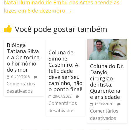
Natal Iluminado de Embu das Artes acende as
luzes em 6 de dezembro
→
Você pode gostar também
Bióloga
Tatiana Silva
Coluna de
e a Ocitocina:
Simone
o hormônio
Casemiro: A
Coluna do Dr.
do amor
felicidade
Danylo,
deve ser seu
01/09/2018
cirurgião
caminho, não
Comentários
dentista:
o ponto final!
Quarentena
desativados
e ansiedade
29/07/2022
Comentários
15/06/2020
desativados
Comentários
desativados