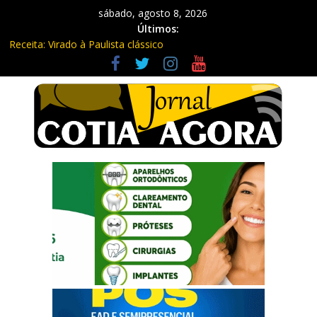
sábado, agosto 8, 2026
Últimos:
Receita: Virado à Paulista clássico
Ladrão de farmácia e procurado por maus-tratos são presos em
Vargem Grande Paulista
Cine Sustentável traz cinema ao ar livre e educação ambiental
para Vargem Grande
WhatsApp vai parar de funcionar em vários celulares antigos em
setembro
Equipe Guardiã Maria da Penha prende três em flagrante em
São Roque