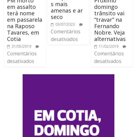
PM morto
Próximo
s mais
em assalto
domingo
amenas e ar
terá nome
trânsito vai
seco
em passarela
“travar” na
03/07/2023
na Raposo
Fernando
Comentários
Tavares, em
Nobre. Veja
Cotia
alternativas
desativados
31/05/2019
11/02/2019
Comentários
Comentários
desativados
desativados