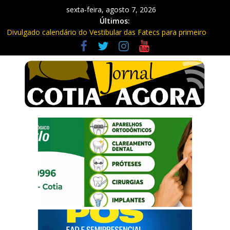
sexta-feira, agosto 7, 2026
Últimos:
Divulgado calendário do Vestibular das Fatecs para primeiro
semestre de 2027
Mapa da Desigualdade da Grande SP: Vargem Grande Paulista
em boa posição. Cotia entre as últimas do ranking
Morador denuncia furto de cabos em postes na Estrada da
Roselândia
Itapevi: Em duas ocorrências, PM recupera carga roubada,
caminhão e liberta vítimas
Sebrae promove curso de compras públicas em Vargem Grande
Paulista