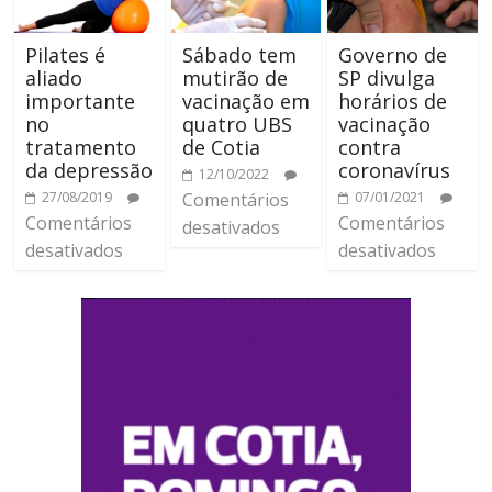
Pilates é
Sábado tem
Governo de
aliado
mutirão de
SP divulga
importante
vacinação em
horários de
no
quatro UBS
vacinação
tratamento
de Cotia
contra
da depressão
coronavírus
12/10/2022
27/08/2019
Comentários
07/01/2021
Comentários
Comentários
desativados
desativados
desativados