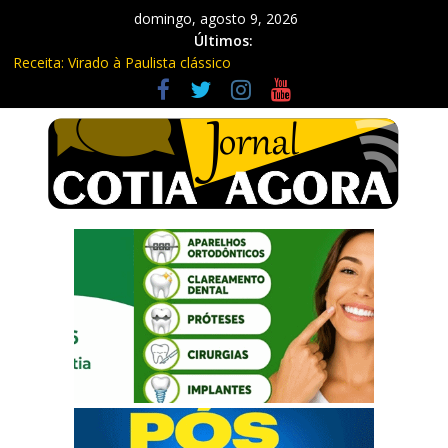
domingo, agosto 9, 2026
Últimos:
Receita: Virado à Paulista clássico
Ladrão de farmácia e procurado por maus-tratos são presos em
Vargem Grande Paulista
Cine Sustentável traz cinema ao ar livre e educação ambiental
para Vargem Grande
WhatsApp vai parar de funcionar em vários celulares antigos em
setembro
Equipe Guardiã Maria da Penha prende três em flagrante em
São Roque