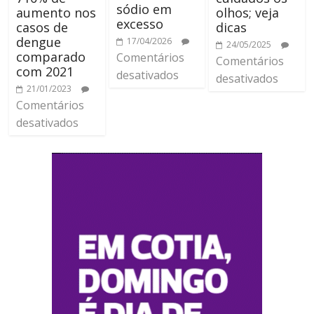
sódio em
aumento nos
olhos; veja
excesso
casos de
dicas
dengue
17/04/2026
24/05/2025
comparado
Comentários
Comentários
com 2021
desativados
desativados
21/01/2023
Comentários
desativados