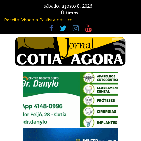
sábado, agosto 8, 2026
Últimos:
Receita: Virado à Paulista clássico
Ladrão de farmácia e procurado por maus-tratos são presos em
Vargem Grande Paulista
Cine Sustentável traz cinema ao ar livre e educação ambiental
para Vargem Grande
WhatsApp vai parar de funcionar em vários celulares antigos em
setembro
Equipe Guardiã Maria da Penha prende três em flagrante em
São Roque