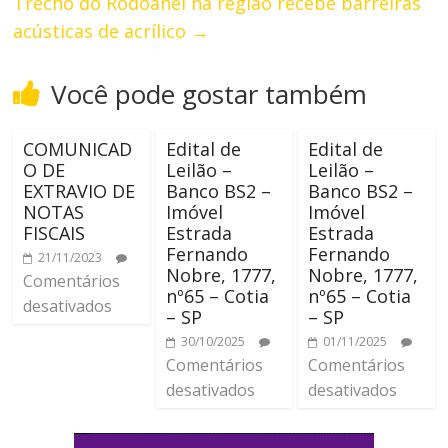
Trecho do Rodoanel na região recebe barreiras
acústicas de acrílico
→
Você pode gostar também
COMUNICAD
Edital de
Edital de
O DE
Leilão –
Leilão –
EXTRAVIO DE
Banco BS2 –
Banco BS2 –
NOTAS
Imóvel
Imóvel
FISCAIS
Estrada
Estrada
Fernando
Fernando
21/11/2023
Nobre, 1777,
Nobre, 1777,
Comentários
nº65 – Cotia
nº65 – Cotia
desativados
– SP
– SP
30/10/2025
01/11/2025
Comentários
Comentários
desativados
desativados