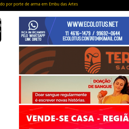
do por porte de arma em Embu das Artes
apacitação trazem cursos gratuitos para Cotia e Vargem Grande
preso com quase 400 porções de drogas no Jardim Rosemeire
tia vão passar por manutenção e vias serão interditadas
mem com grande quantidade de entorpecentes em Itapevi