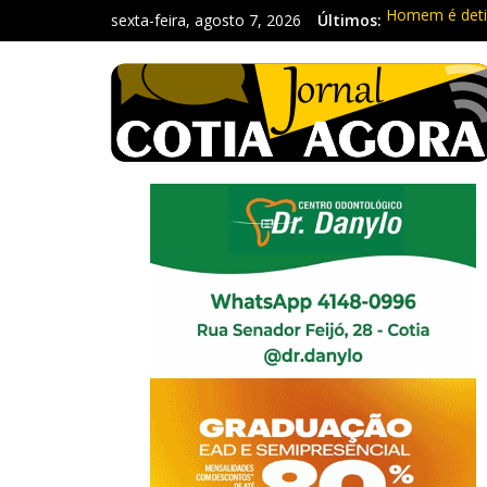
sexta-feira, agosto 7, 2026
Últimos:
Homem é deti
Carretas da C
Traficante é 
Radares de Co
PM prende ho